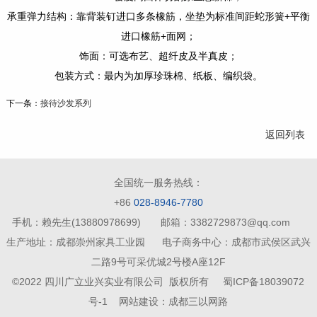
承重弹力结构：靠背装钉进口多条橡筋，坐垫为标准间距蛇形簧+平衡
进口橡筋+面网；
饰面：可选布艺、超纤皮及半真皮；
包装方式：最内为加厚珍珠棉、纸板、编织袋。
下一条：
接待沙发系列
返回列表
全国统一服务热线：
+86
028-8946-7780
手机：赖先生(13880978699) 邮箱：3382729873@qq.com
生产地址：成都崇州家具工业园 电子商务中心：成都市武侯区武兴
二路9号可采优城2号楼A座12F
©2022 四川广立业兴实业有限公司 版权所有
蜀ICP备18039072
号-1
网站建设：成都三以网路