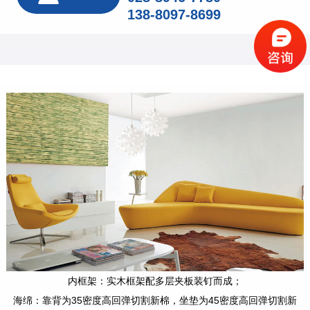
138-8097-8699
内框架：实木框架配多层夹板装钉而成；
海绵：靠背为35密度高回弹切割新棉，坐垫为45密度高回弹切割新