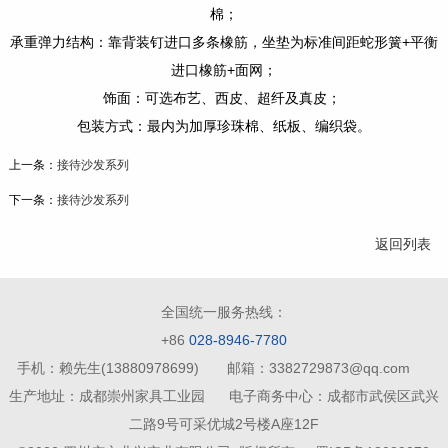
棉；
承重弹力结构：靠背装钉进口多条橡筋，坐垫为标准间距蛇形簧+平衡
进口橡筋+面网；
饰面：可选布艺、西皮、超纤及真皮；
包装方式：最内为加厚珍珠棉、纸板、编织袋。
上一条：
接待沙发系列
下一条：
接待沙发系列
返回列表
全国统一服务热线：
+86
028-8946-7780
手机：赖先生(13880978699) 邮箱：3382729873@qq.com
生产地址：成都崇州家具工业园 电子商务中心：成都市武侯区武兴
二路9号可采优城2号楼A座12F